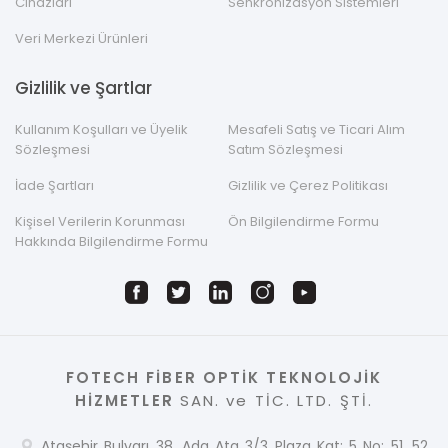
Cihazları
Senkronizasyon Sistemleri
Veri Merkezi Ürünleri
Gizlilik ve Şartlar
Kullanım Koşulları ve Üyelik
Mesafeli Satış ve Ticari Alım
Sözleşmesi
Satım Sözleşmesi
İade Şartları
Gizlilik ve Çerez Politikası
Kişisel Verilerin Korunması
Ön Bilgilendirme Formu
Hakkında Bilgilendirme Formu
FOTECH FİBER OPTİK TEKNOLOJİK
HİZMETLER
SAN. ve TİC. LTD. ŞTİ.
Ataşehir Bulvarı 38. Ada Ata 3/3 Plaza Kat: 5 No: 51, 52