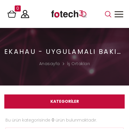
0
EKAHAU - UYGULAMALI BAKIR TEST EĞITIMI
Anasayfa
İş Ortakları
KATEGORİLER
Bu ürün kategorisinde
0
ürün bulunmaktadır.