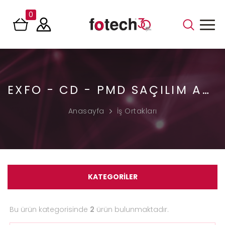
0
EXFO - CD - PMD SAÇILIM ANALIZÖR
Anasayfa
İş Ortakları
KATEGORİLER
Bu ürün kategorisinde
2
ürün bulunmaktadır.