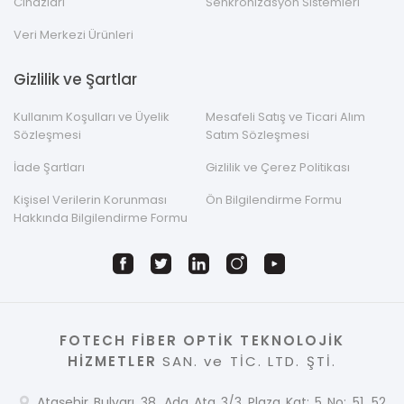
Cihazları
Senkronizasyon Sistemleri
Veri Merkezi Ürünleri
Gizlilik ve Şartlar
Kullanım Koşulları ve Üyelik
Mesafeli Satış ve Ticari Alım
Sözleşmesi
Satım Sözleşmesi
İade Şartları
Gizlilik ve Çerez Politikası
Kişisel Verilerin Korunması
Ön Bilgilendirme Formu
Hakkında Bilgilendirme Formu
FOTECH FİBER OPTİK TEKNOLOJİK
HİZMETLER
SAN. ve TİC. LTD. ŞTİ.
Ataşehir Bulvarı 38. Ada Ata 3/3 Plaza Kat: 5 No: 51, 52