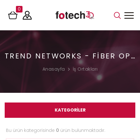
0
TREND NETWORKS - FIBER OPTIK TEST VE ÖLÇÜM CIHAZLARI
Anasayfa
İş Ortakları
KATEGORİLER
Bu ürün kategorisinde
0
ürün bulunmaktadır.