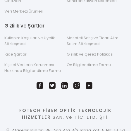
Cihazları
Senkronizasyon Sistemleri
Veri Merkezi Ürünleri
Gizlilik ve Şartlar
Kullanım Koşulları ve Üyelik
Mesafeli Satış ve Ticari Alım
Sözleşmesi
Satım Sözleşmesi
İade Şartları
Gizlilik ve Çerez Politikası
Kişisel Verilerin Korunması
Ön Bilgilendirme Formu
Hakkında Bilgilendirme Formu
FOTECH FİBER OPTİK TEKNOLOJİK
HİZMETLER
SAN. ve TİC. LTD. ŞTİ.
Ataşehir Bulvarı 38. Ada Ata 3/3 Plaza Kat: 5 No: 51, 52