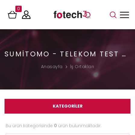
0
SUMITOMO - TELEKOM TEST VE ÖLÇÜM CIHAZLARI
Anasayfa
İş Ortakları
KATEGORİLER
Bu ürün kategorisinde
0
ürün bulunmaktadır.