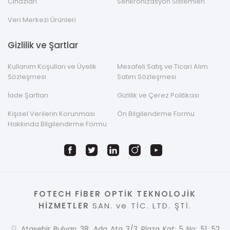
Cihazları
Senkronizasyon Sistemleri
Veri Merkezi Ürünleri
Gizlilik ve Şartlar
Kullanım Koşulları ve Üyelik
Mesafeli Satış ve Ticari Alım
Sözleşmesi
Satım Sözleşmesi
İade Şartları
Gizlilik ve Çerez Politikası
Kişisel Verilerin Korunması
Ön Bilgilendirme Formu
Hakkında Bilgilendirme Formu
FOTECH FİBER OPTİK TEKNOLOJİK
HİZMETLER
SAN. ve TİC. LTD. ŞTİ.
Ataşehir Bulvarı 38. Ada Ata 3/3 Plaza Kat: 5 No: 51, 52