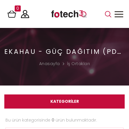
0
EKAHAU - GÜÇ DAĞITIM (PDU), AKILLI PDU SISTEMLERI
Anasayfa
İş Ortakları
KATEGORİLER
Bu ürün kategorisinde
0
ürün bulunmaktadır.