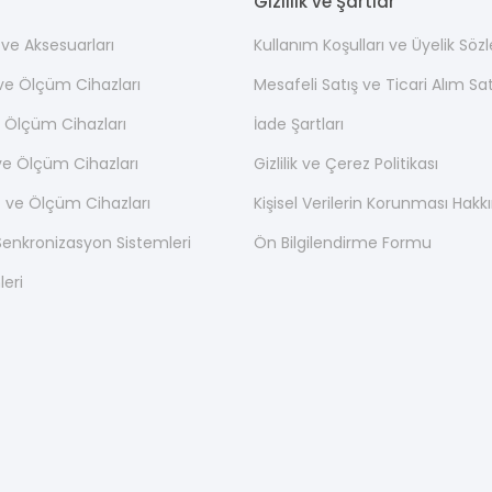
Gizlilik ve Şartlar
ı ve Aksesuarları
Kullanım Koşulları ve Üyelik Söz
 ve Ölçüm Cihazları
Mesafeli Satış ve Ticari Alım S
 Ölçüm Cihazları
İade Şartları
ve Ölçüm Cihazları
Gizlilik ve Çerez Politikası
 ve Ölçüm Cihazları
Kişisel Verilerin Korunması Hak
nkronizasyon Sistemleri
Ön Bilgilendirme Formu
leri