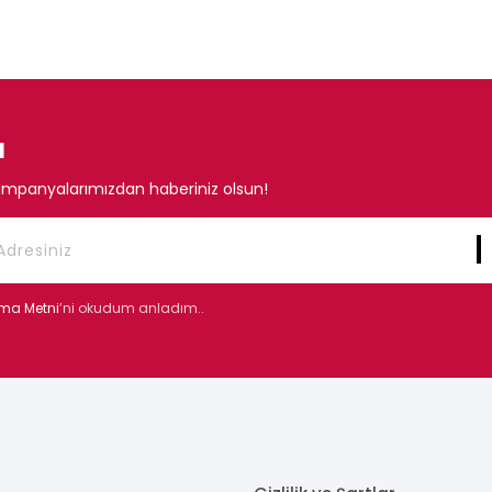
N
mpanyalarımızdan haberiniz olsun!
tma Metni
’ni okudum anladım..