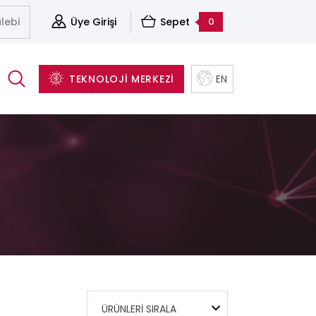
lebi
Üye Girişi
Sepet
0
TEKNOLOJİ MERKEZİ
EN
(Cleavers)
Aksesuarlar
Sunucu&Depolama Ve Sanallaştırma Çözümleri
Yapısal Kablolama Sistemleri
Yazılım ve Yedekleme Çözümleri
ÜRÜNLERİ SIRALA