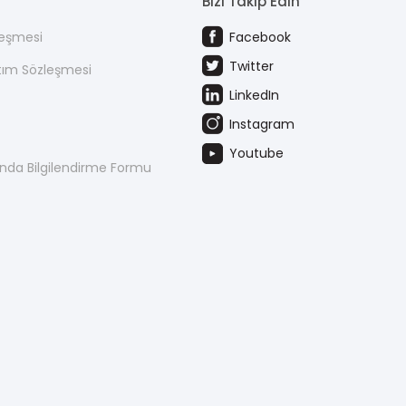
Bizi Takip Edin
leşmesi
Facebook
Twitter
atım Sözleşmesi
LinkedIn
Instagram
Youtube
kında Bilgilendirme Formu