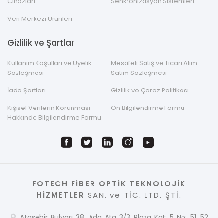
Cihazları
Senkronizasyon Sistemleri
Veri Merkezi Ürünleri
Gizlilik ve Şartlar
Kullanım Koşulları ve Üyelik
Mesafeli Satış ve Ticari Alım
Sözleşmesi
Satım Sözleşmesi
İade Şartları
Gizlilik ve Çerez Politikası
Kişisel Verilerin Korunması
Ön Bilgilendirme Formu
Hakkında Bilgilendirme Formu
FOTECH FİBER OPTİK TEKNOLOJİK
HİZMETLER
SAN. ve TİC. LTD. ŞTİ.
Ataşehir Bulvarı 38. Ada Ata 3/3 Plaza Kat: 5 No: 51, 52