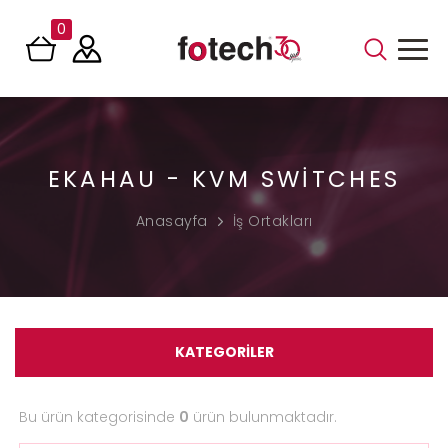
0
EKAHAU - KVM SWITCHES
Anasayfa
İş Ortakları
KATEGORİLER
Bu ürün kategorisinde
0
ürün bulunmaktadır.