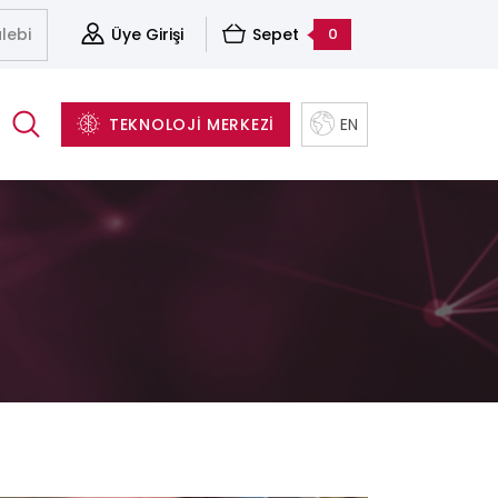
lebi
Üye Girişi
Sepet
0
TEKNOLOJİ MERKEZİ
EN
(Cleavers)
Aksesuarlar
Sunucu&Depolama Ve Sanallaştırma Çözümleri
Yapısal Kablolama Sistemleri
Yazılım ve Yedekleme Çözümleri