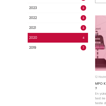
2023
3
2022
3
2021
3
2020
4
2019
7
12 Hazi
MPO Ko
?
En yüks
test il
teste 