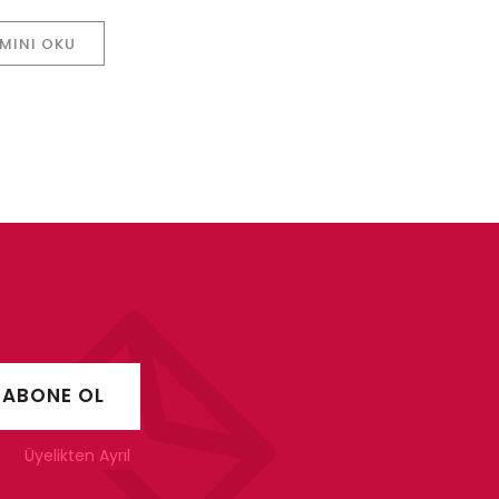
MINI OKU
Üyelikten Ayrıl