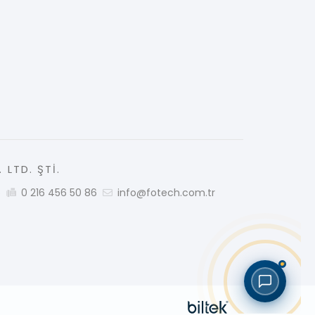
 LTD. ŞTİ.
5
0 216 456 50 86
info@fotech.com.tr