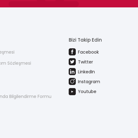
Bizi Takip Edin
leşmesi
Facebook
Twitter
atım Sözleşmesi
LinkedIn
Instagram
Youtube
kında Bilgilendirme Formu