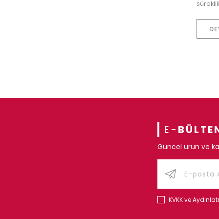
sürekli
DE
E-
BÜLTE
Güncel ürün ve ka
KVKK ve Aydınla