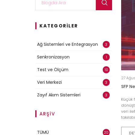
KATEGORILER
Ağ Sistemleri ve Entegrasyon
3
Senkronizasyon
1
Test ve Ölçüm
10
27 Ağu
Veri Merkezi
3
SFP Ne
Zayıf Akım Sistemleri
3
Küçük f
dönüşt
veri il
ARŞİV
takılab
TÜMÜ
20
DE