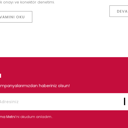
lik onayı ve konektör denetimi.
DEVA
VAMINI OKU
N
mpanyalarımızdan haberiniz olsun!
tma Metni
’ni okudum anladım..