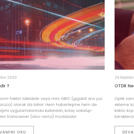
stos 2020
24 Hazira
dir ?
OTDR Nedi
orm-faktör takılabilir veya mini GBIC (gigabit ara yüz
Optik zama
ürücü) olarak da bilinir: Hem haberleşme hem de
ekleme ka
etişimi uygulamalarında kullanılan, kolay sökülüp-
kablo kop
ilen transceiver (alıcı-verici) modülüdür.
karakteriz
VAMINI OKU
DEVA