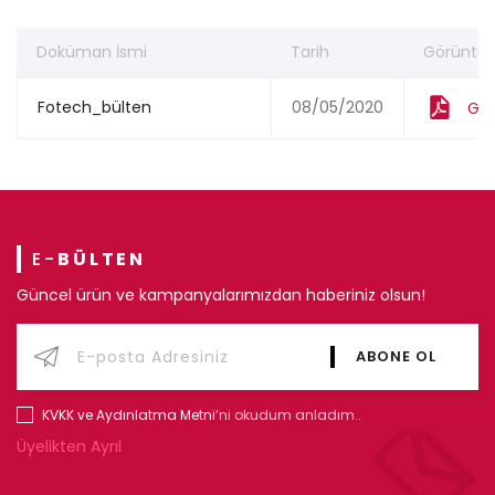
Doküman İsmi
Tarih
Görüntül
Fotech_bülten
08/05/2020
Gör
E-
BÜLTEN
Güncel ürün ve kampanyalarımızdan haberiniz olsun!
KVKK ve Aydınlatma Metni
’ni okudum anladım..
Üyelikten Ayrıl