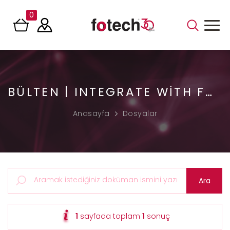
0
BÜLTEN | INTEGRATE WITH FOTECH
Anasayfa
Dosyalar
1
sayfada toplam
1
sonuç