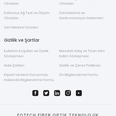
Cihazları
Cihazları
Kablosuz Ağ Test ve Ölçüm
Zamanlama ve
Cihazları
Senkronizasyon Sistemleri
Veri Merkezi Ürünleri
Gizlilik ve Şartlar
Kullanım Koşulları ve Üyelik
Mesafeli Satış ve Ticari Alım
Sözleşmesi
Satım Sözleşmesi
İade Şartları
Gizlilik ve Çerez Politikası
Kişisel Verilerin Korunması
Ön Bilgilendirme Formu
Hakkında Bilgilendirme Formu
FOTECH FİBER OPTİK TEKNOLOJİK