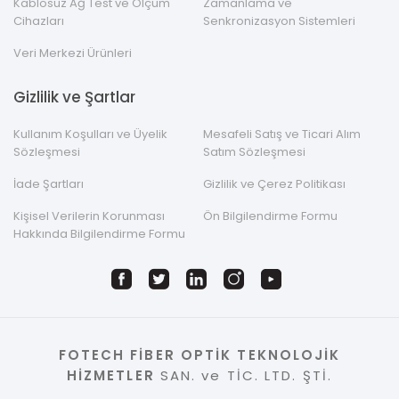
Kablosuz Ağ Test ve Ölçüm
Zamanlama ve
Cihazları
Senkronizasyon Sistemleri
Veri Merkezi Ürünleri
Gizlilik ve Şartlar
Kullanım Koşulları ve Üyelik
Mesafeli Satış ve Ticari Alım
Sözleşmesi
Satım Sözleşmesi
İade Şartları
Gizlilik ve Çerez Politikası
Kişisel Verilerin Korunması
Ön Bilgilendirme Formu
Hakkında Bilgilendirme Formu
FOTECH FİBER OPTİK TEKNOLOJİK
HİZMETLER
SAN. ve TİC. LTD. ŞTİ.