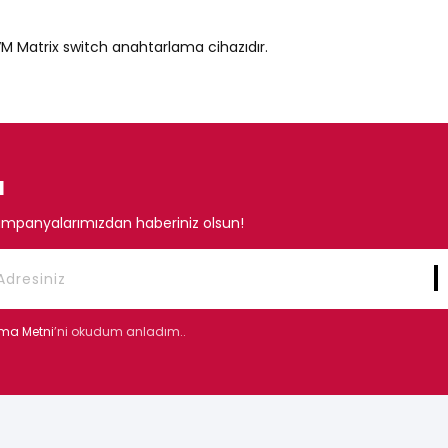
VM Matrix switch anahtarlama cihazıdır.
N
mpanyalarımızdan haberiniz olsun!
tma Metni
’ni okudum anladım..