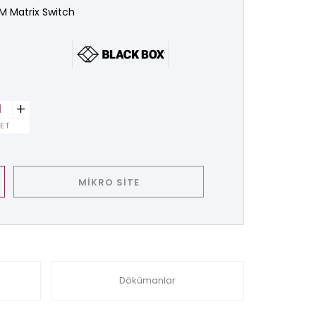
M Matrix Switch
+
ET
MİKRO SİTE
Dökümanlar