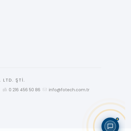
 LTD. ŞTİ.
5
0 216 456 50 86
info@fotech.com.tr