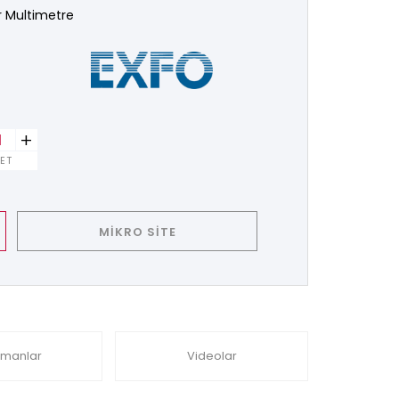
r Multimetre
+
ET
MİKRO SİTE
manlar
Videolar