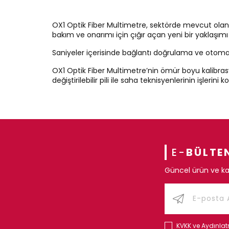
OX1 Optik Fiber Multimetre, sektörde mevcut olan fi
bakım ve onarımı için çığır açan yeni bir yaklaşımı 
Saniyeler içerisinde bağlantı doğrulama ve otomati
OX1 Optik Fiber Multimetre’nin ömür boyu kalibrasy
değiştirilebilir pili ile saha teknisyenlerinin işlerini
E-
BÜLTE
Güncel ürün ve ka
KVKK ve Aydınla