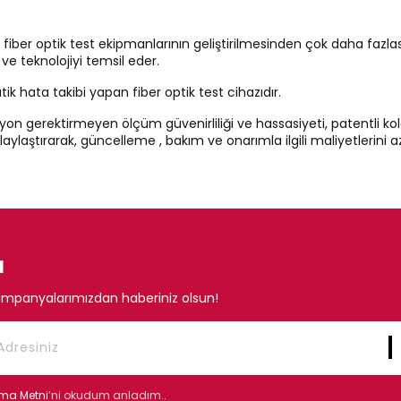
ber optik test ekipmanlarının geliştirilmesinden çok daha fazlasın
ve teknolojiyi temsil eder.
k hata takibi yapan fiber optik test cihazıdır.
on gerektirmeyen ölçüm güvenirliliği ve hassasiyeti, patentli kol
 kolaylaştırarak, güncelleme , bakım ve onarımla ilgili maliyetlerini az
N
mpanyalarımızdan haberiniz olsun!
tma Metni
’ni okudum anladım..