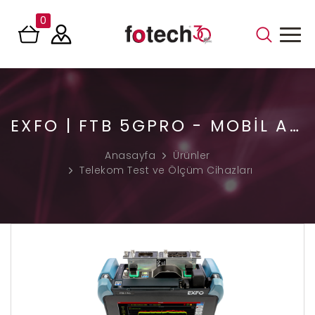
0
EXFO | FTB 5GPRO - MOBIL AĞLAR IÇIN 5G TEST ÇÖZÜMÜ
Anasayfa
Ürünler
Telekom Test ve Ölçüm Cihazları