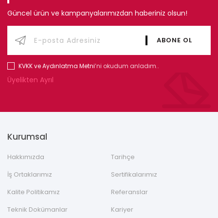
Güncel ürün ve kampanyalarımızdan haberiniz olsun!
KVKK ve Aydınlatma Metni
’ni okudum anladım..
Üyelikten Ayrıl
Kurumsal
Hakkımızda
Tarihçe
İş Ortaklarımız
Sertifikalarımız
Kalite Politikamız
Referanslar
Teknik Dokümanlar
Kariyer