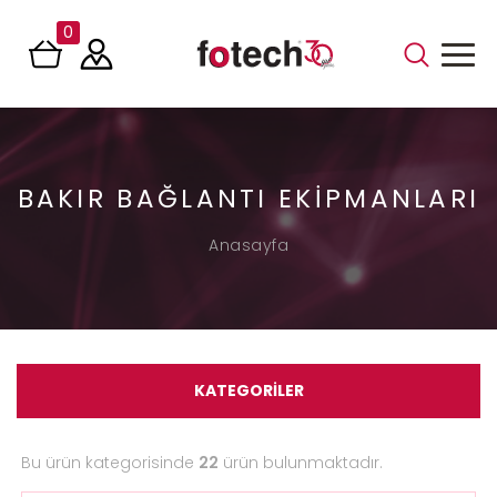
0
BAKIR BAĞLANTI EKIPMANLARI
Anasayfa
KATEGORİLER
Bu ürün kategorisinde
22
ürün bulunmaktadır.