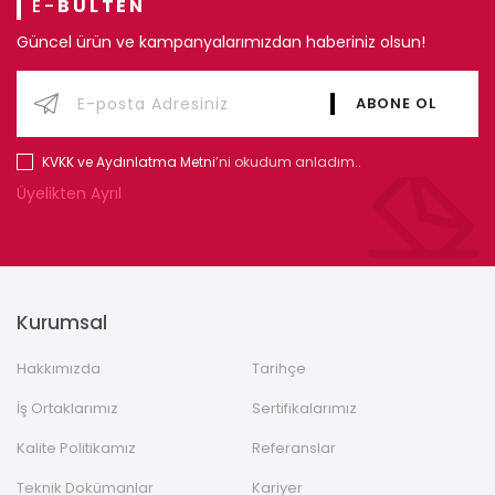
E-
BÜLTEN
Güncel ürün ve kampanyalarımızdan haberiniz olsun!
KVKK ve Aydınlatma Metni
’ni okudum anladım..
Üyelikten Ayrıl
Kurumsal
Hakkımızda
Tarihçe
İş Ortaklarımız
Sertifikalarımız
Kalite Politikamız
Referanslar
Teknik Dokümanlar
Kariyer