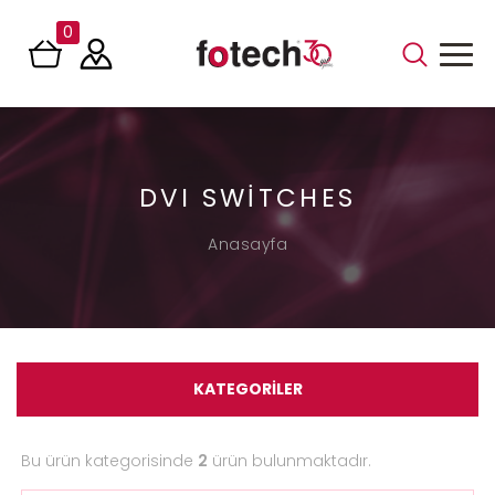
0
DVI SWITCHES
Anasayfa
KATEGORİLER
Bu ürün kategorisinde
2
ürün bulunmaktadır.