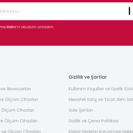
tma Metni
’ni okudum anladım..
Gizlilik ve Şartlar
ı ve Aksesuarları
Kullanım Koşulları ve Üyelik Söz
 ve Ölçüm Cihazları
Mesafeli Satış ve Ticari Alım S
 Ölçüm Cihazları
İade Şartları
ve Ölçüm Cihazları
Gizlilik ve Çerez Politikası
 ve Ölçüm Cihazları
Kişisel Verilerin Korunması Hak