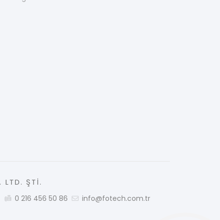
 LTD. ŞTİ.
5
0 216 456 50 86
info@fotech.com.tr