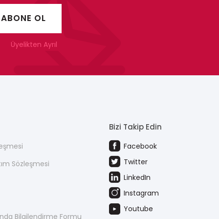
Üyelikten Ayrıl
Bizi Takip Edin
leşmesi
Facebook
Twitter
atım Sözleşmesi
LinkedIn
Instagram
Youtube
kında Bilgilendirme Formu