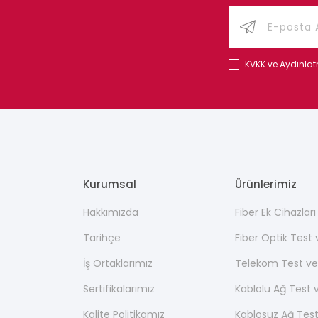
KVKK ve Aydınla
Kurumsal
Ürünlerimiz
Hakkımızda
Fiber Ek Cihazlar
Tarihçe
Fiber Optik Test
İş Ortaklarımız
Telekom Test ve
Sertifikalarımız
Kablolu Ağ Test 
Kalite Politikamız
Kablosuz Ağ Test