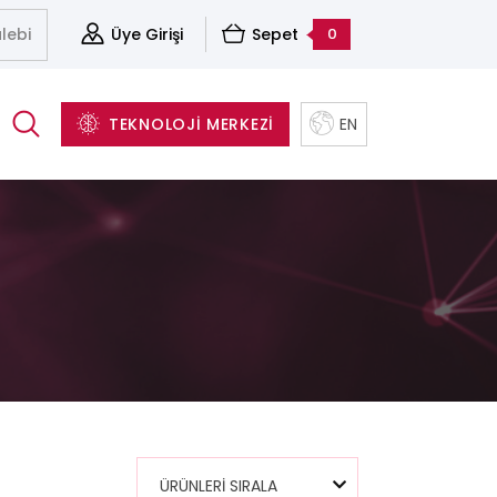
lebi
Üye Girişi
Sepet
0
TEKNOLOJİ MERKEZİ
EN
(Cleavers)
Aksesuarlar
Sunucu&Depolama Ve Sanallaştırma Çözümleri
Yapısal Kablolama Sistemleri
Yazılım ve Yedekleme Çözümleri
ÜRÜNLERİ SIRALA