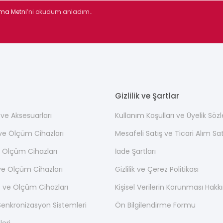
tma Metni
’ni okudum anladım..
Gizlilik ve Şartlar
ı ve Aksesuarları
Kullanım Koşulları ve Üyelik Söz
 ve Ölçüm Cihazları
Mesafeli Satış ve Ticari Alım S
 Ölçüm Cihazları
İade Şartları
ve Ölçüm Cihazları
Gizlilik ve Çerez Politikası
 ve Ölçüm Cihazları
Kişisel Verilerin Korunması Hak
nkronizasyon Sistemleri
Ön Bilgilendirme Formu