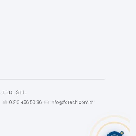
 LTD. ŞTİ.
5
0 216 456 50 86
info@fotech.com.tr