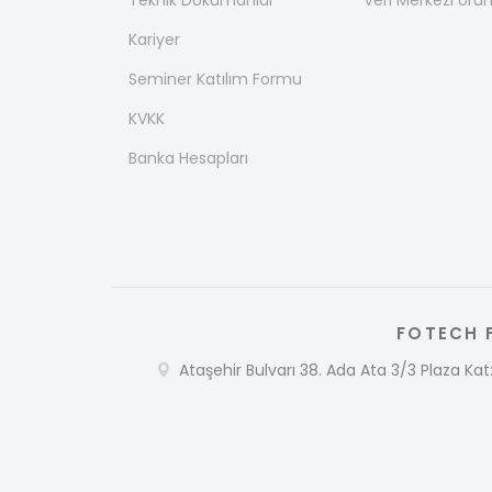
Teknik Dokümanlar
Veri Merkezi Ürün
Kariyer
Seminer Katılım Formu
KVKK
Banka Hesapları
FOTECH F
Ataşehir Bulvarı 38. Ada Ata 3/3 Plaza Kat: