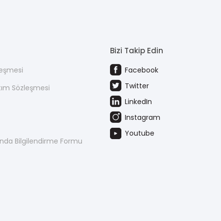
Bizi Takip Edin
leşmesi
Facebook
Twitter
atım Sözleşmesi
LinkedIn
Instagram
Youtube
kında Bilgilendirme Formu