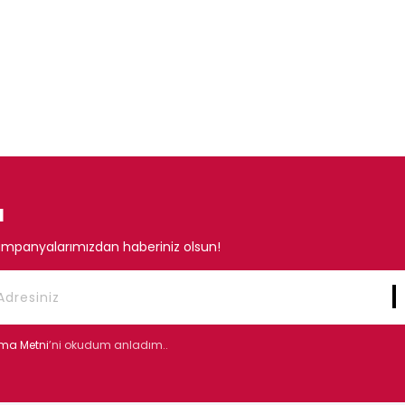
N
mpanyalarımızdan haberiniz olsun!
tma Metni
’ni okudum anladım..