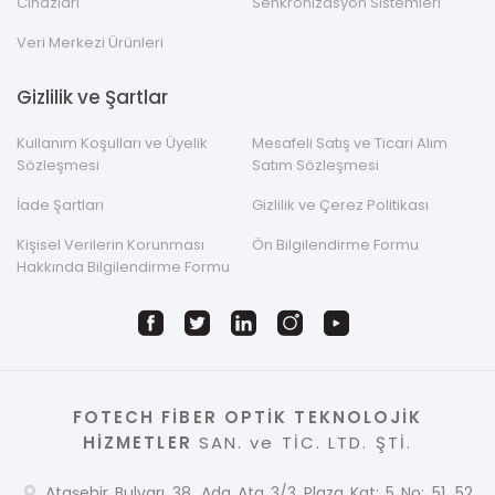
Cihazları
Senkronizasyon Sistemleri
Veri Merkezi Ürünleri
Gizlilik ve Şartlar
Kullanım Koşulları ve Üyelik
Mesafeli Satış ve Ticari Alım
Sözleşmesi
Satım Sözleşmesi
İade Şartları
Gizlilik ve Çerez Politikası
Kişisel Verilerin Korunması
Ön Bilgilendirme Formu
Hakkında Bilgilendirme Formu
FOTECH FİBER OPTİK TEKNOLOJİK
HİZMETLER
SAN. ve TİC. LTD. ŞTİ.
Ataşehir Bulvarı 38. Ada Ata 3/3 Plaza Kat: 5 No: 51, 52