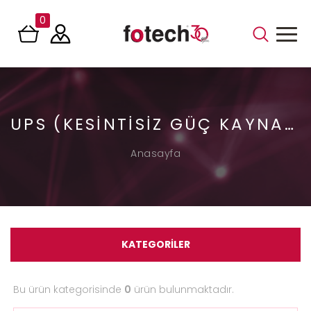
0
UPS (KESINTISIZ GÜÇ KAYNAĞI)
Anasayfa
KATEGORİLER
Bu ürün kategorisinde
0
ürün bulunmaktadır.