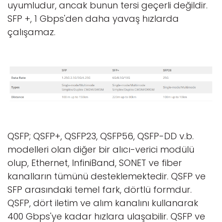
uyumludur, ancak bunun tersi geçerli değildir.
SFP +, 1 Gbps'den daha yavaş hızlarda
çalışamaz.
QSFP; QSFP+, QSFP23, QSFP56, QSFP-DD v.b.
modelleri olan diğer bir alıcı-verici modülü
olup, Ethernet, InfiniBand, SONET ve fiber
kanalların tümünü desteklemektedir. QSFP ve
SFP arasındaki temel fark, dörtlü formdur.
QSFP, dört iletim ve alım kanalını kullanarak
400 Gbps'ye kadar hızlara ulaşabilir. QSFP ve