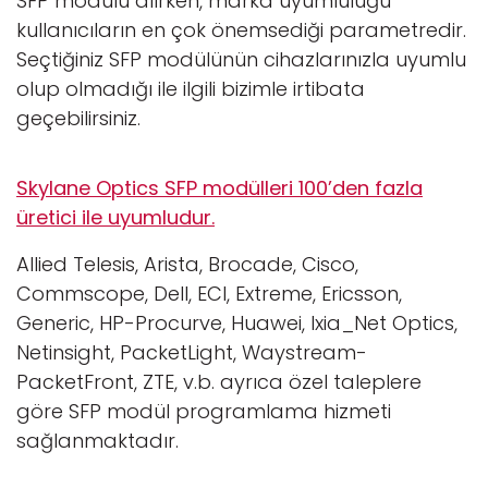
SFP modülü alırken, marka uyumluluğu
kullanıcıların en çok önemsediği parametredir.
Seçtiğiniz SFP modülünün cihazlarınızla uyumlu
olup olmadığı ile ilgili bizimle irtibata
geçebilirsiniz.
Skylane Optics SFP modülleri 100’den fazla
üretici ile uyumludur.
Allied Telesis, Arista, Brocade, Cisco,
Commscope, Dell, ECI, Extreme, Ericsson,
Generic, HP-Procurve, Huawei, Ixia_Net Optics,
Netinsight, PacketLight, Waystream-
PacketFront, ZTE, v.b. ayrıca özel taleplere
göre SFP modül programlama hizmeti
sağlanmaktadır.