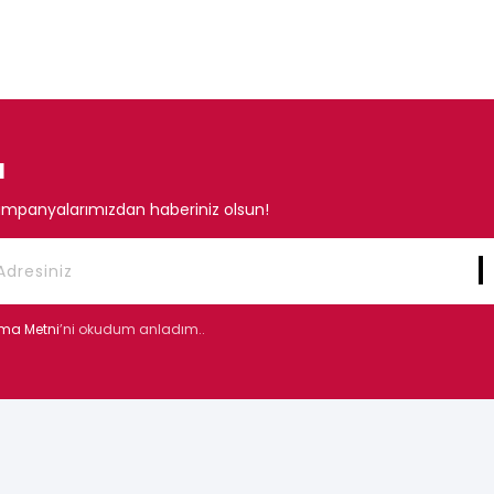
N
mpanyalarımızdan haberiniz olsun!
tma Metni
’ni okudum anladım..