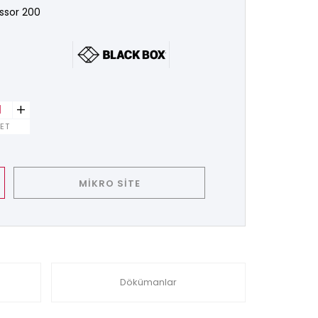
ssor 200
+
ET
MİKRO SİTE
Dökümanlar