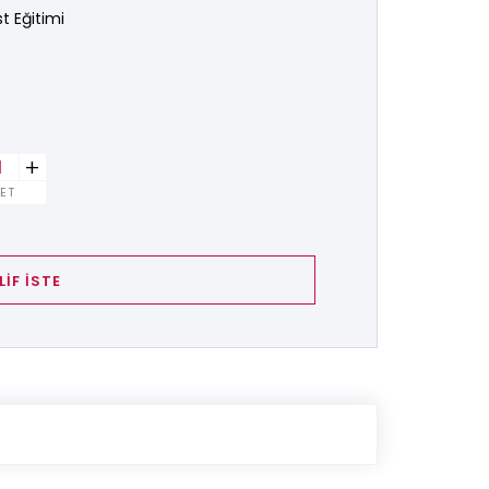
t Eğitimi
+
ET
LİF İSTE