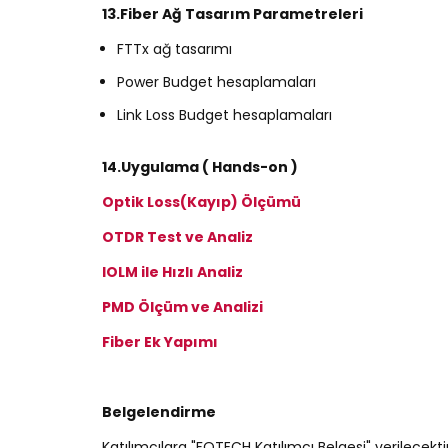
13.Fiber Ağ Tasarım Parametreleri
FTTx ağ tasarımı
Power Budget hesaplamaları
Link Loss Budget hesaplamaları
14.Uygulama ( Hands-on )
Optik Loss(Kayıp) Ölçümü
OTDR Test ve Analiz
IOLM ile Hızlı Analiz
PMD Ölçüm ve Analizi
Fiber Ek Yapımı
Belgelendirme
Katılımcılara "FOTECH Katılımcı Belgesi" verilecektir