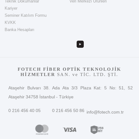
Teknik Dokümanlar
Veri Merkezi Ürünleri
Kariyer
Seminer Katılım Formu
KVKK
Banka Hesapları
FOTECH FİBER OPTİK TEKNOLOJİK
HİZMETLER
SAN. ve TİC. LTD. ŞTİ.
Ataşehir Bulvarı 38. Ada Ata 3/3 Plaza Kat: 5 No: 51, 52
Ataşehir 34758 İstanbul - Türkiye
0 216 456 40 05
0 216 456 50 86
info@fotech.com.tr