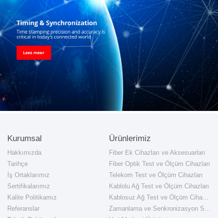
Kurumsal
Ürünlerimiz
Hakkımızda
Fiber Ek Cihazları ve Aksesuarları
Tarihçe
Fiber Optik Test ve Ölçüm Cihazları
İş Ortaklarımız
Telekom Test ve Ölçüm Cihazları
Sertifikalarımız
Kablolu Ağ Test ve Ölçüm Cihazları
Kalite Politikamız
Kablosuz Ağ Test ve Ölçüm Cihazları
Referanslar
Zamanlama ve Senkronizasyon Sistemleri