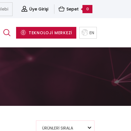
lebi
Üye Girişi
Sepet
0
TEKNOLOJİ MERKEZİ
EN
(Cleavers)
Aksesuarlar
Sunucu&Depolama Ve Sanallaştırma Çözümleri
Yapısal Kablolama Sistemleri
Yazılım ve Yedekleme Çözümleri
ÜRÜNLERİ SIRALA