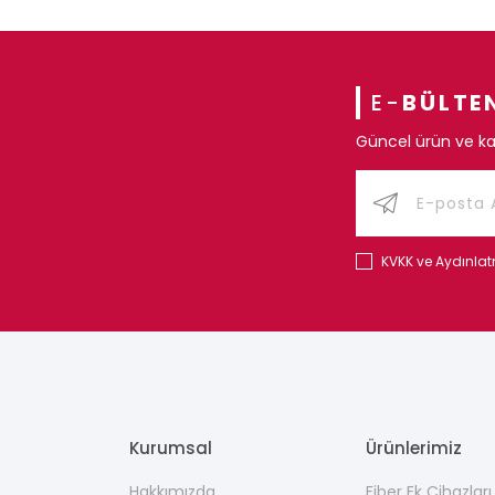
E-
BÜLTE
Güncel ürün ve ka
KVKK ve Aydınla
Kurumsal
Ürünlerimiz
Hakkımızda
Fiber Ek Cihazlar