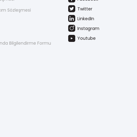
Twitter
atım Sözleşmesi
LinkedIn
Instagram
Youtube
kında Bilgilendirme Formu