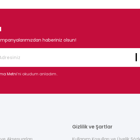
N
mpanyalarımızdan haberiniz olsun!
tma Metni
’ni okudum anladım..
Gizlilik ve Şartlar
ı ve Aksesuarları
Kullanım Koşulları ve Üyelik Söz