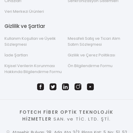
Cihazları
Senkronizasyon Sistemleri
Veri Merkezi Ürünleri
Gizlilik ve Şartlar
Kullanım Koşulları ve Üyelik
Mesafeli Satış ve Ticari Alım
Sözleşmesi
Satım Sözleşmesi
İade Şartları
Gizlilik ve Çerez Politikası
Kişisel Verilerin Korunması
Ön Bilgilendirme Formu
Hakkında Bilgilendirme Formu
FOTECH FİBER OPTİK TEKNOLOJİK
HİZMETLER
SAN. ve TİC. LTD. ŞTİ.
Ataşehir Bulvarı 38. Ada Ata 3/3 Plaza Kat: 5 No: 51, 52