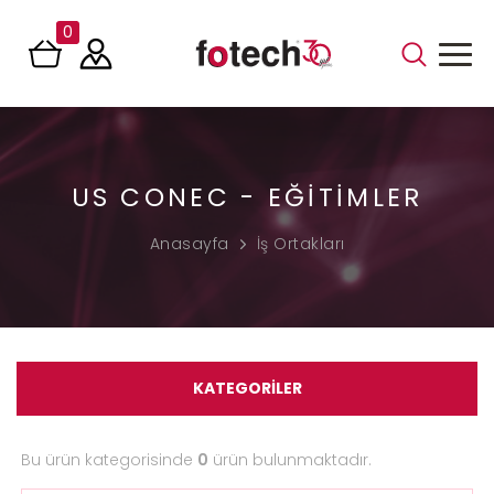
0
US CONEC - EĞITIMLER
Anasayfa
İş Ortakları
KATEGORİLER
Bu ürün kategorisinde
0
ürün bulunmaktadır.