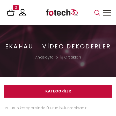
0
EKAHAU - VIDEO DEKODERLER
Anasayfa
İş Ortakları
KATEGORİLER
Bu ürün kategorisinde
0
ürün bulunmaktadır.