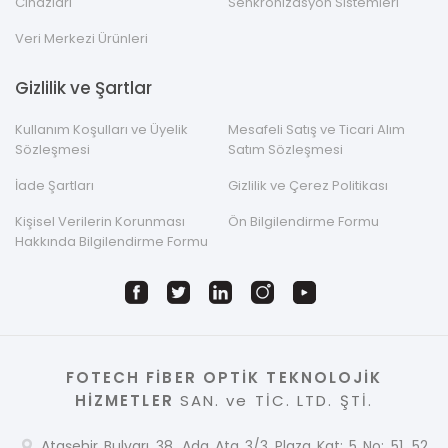
Cihazları
Senkronizasyon Sistemleri
Veri Merkezi Ürünleri
Gizlilik ve Şartlar
Kullanım Koşulları ve Üyelik
Mesafeli Satış ve Ticari Alım
Sözleşmesi
Satım Sözleşmesi
İade Şartları
Gizlilik ve Çerez Politikası
Kişisel Verilerin Korunması
Ön Bilgilendirme Formu
Hakkında Bilgilendirme Formu
FOTECH FİBER OPTİK TEKNOLOJİK
HİZMETLER
SAN. ve TİC. LTD. ŞTİ.
Ataşehir Bulvarı 38. Ada Ata 3/3 Plaza Kat: 5 No: 51, 52