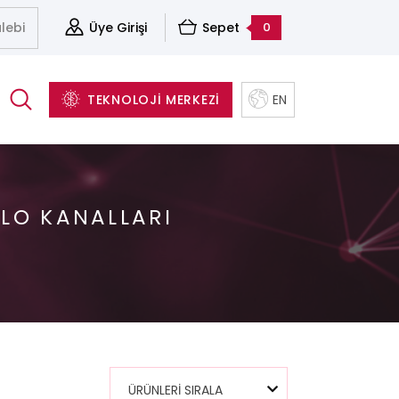
lebi
Üye Girişi
Sepet
0
TEKNOLOJİ MERKEZİ
EN
BLO KANALLARI
(Cleavers)
Aksesuarlar
Sunucu&Depolama Ve Sanallaştırma Çözümleri
Yapısal Kablolama Sistemleri
Yazılım ve Yedekleme Çözümleri
ÜRÜNLERİ SIRALA