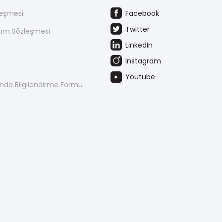
leşmesi
Facebook
Twitter
atım Sözleşmesi
LinkedIn
Instagram
Youtube
kında Bilgilendirme Formu