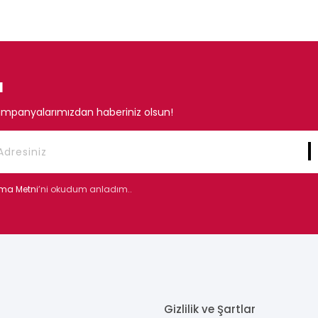
N
mpanyalarımızdan haberiniz olsun!
tma Metni
’ni okudum anladım..
Gizlilik ve Şartlar