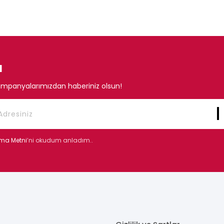
N
mpanyalarımızdan haberiniz olsun!
tma Metni
’ni okudum anladım..