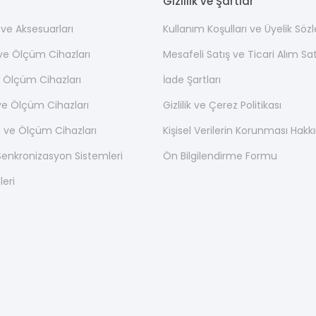
Gizlilik ve Şartlar
ı ve Aksesuarları
Kullanım Koşulları ve Üyelik Söz
 ve Ölçüm Cihazları
Mesafeli Satış ve Ticari Alım S
 Ölçüm Cihazları
İade Şartları
ve Ölçüm Cihazları
Gizlilik ve Çerez Politikası
 ve Ölçüm Cihazları
Kişisel Verilerin Korunması Hak
nkronizasyon Sistemleri
Ön Bilgilendirme Formu
leri