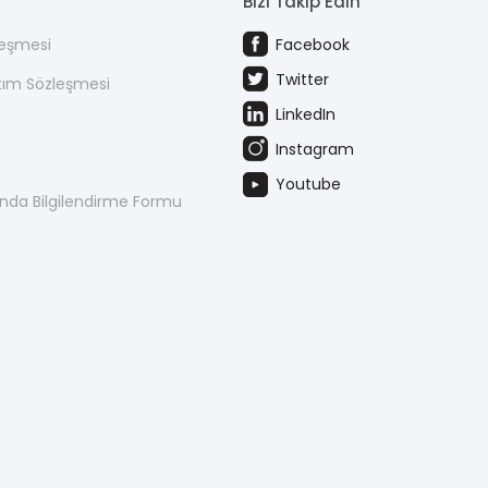
Bizi Takip Edin
leşmesi
Facebook
Twitter
atım Sözleşmesi
LinkedIn
Instagram
Youtube
kında Bilgilendirme Formu